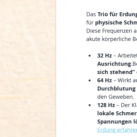
Das 
Trio für Erdun
für 
physische Sch
Diese Frequenzen a
akute körperliche 
32 Hz
 – Arbeite
Ausrichtung
.B
sich stehend“ 
64 Hz
 – Wirkt a
Durchblutung 
den Geweben.
128 Hz
 – Der Kl
lokale Schme
Spannungen l
Erdung erfahre