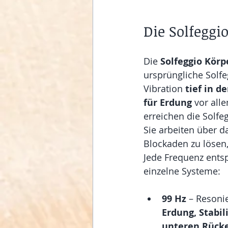
Die Solfeggi
Die 
Solfeggio Kör
ursprüngliche Solfe
Vibration 
tief in d
für Erdung
 vor all
erreichen die Solfe
Sie arbeiten über d
Blockaden zu lösen,
Jede Frequenz entsp
einzelne Systeme:
99 Hz
 – Resoni
Erdung, Stabi
unteren Rück