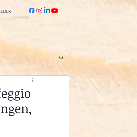
GEBER
feggio
ungen,