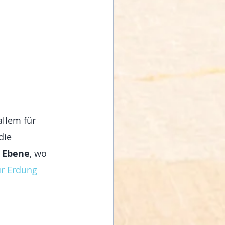
allem für 
die 
 Ebene
, wo 
r Erdung 