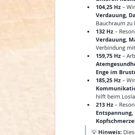
104,25 Hz
 – Wir
Verdauung, D
Bauchraum zu 
132 Hz
 – Reson
Verdauung, M
Verbindung mit
159,75 Hz
 – Arb
Atemgesundhe
Enge im Brus
185,25 Hz
 – Wi
Kommunikati
hilft beim Losl
213 Hz
 – Reson
Entspannung, 
Kopfschmerze
💡 
Hinweis:
 Die