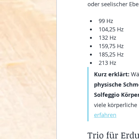
oder seelischer Eb
99 Hz
104,25 Hz
132 Hz
159,75 Hz
185,25 Hz
213 Hz
Kurz erklärt: 
Wä
physische Schme
Solfeggio Körp
viele körperlich
erfahren
Trio für Erdu