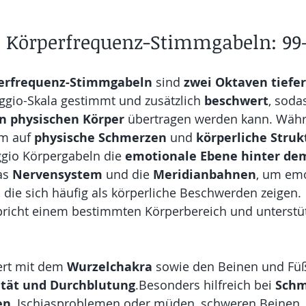
o Körperfrequenz-Stimmgabeln: 99
perfrequenz-Stimmgabeln
 sind 
zwei Oktaven tiefer
ggio-Skala gestimmt und zusätzlich 
beschwert
, soda
en physischen Körper
 übertragen werden kann. Währ
em auf 
physische Schmerzen
 und 
körperliche Stru
ggio Körpergabeln die 
emotionale Ebene hinter de
as 
Nervensystem
 und die 
Meridianbahnen
, um emo
 die sich häufig als körperliche Beschwerden zeigen.
richt einem bestimmten Körperbereich und unterstütz
ert mit dem 
Wurzelchakra
 sowie den Beinen und Füß
lität und Durchblutung
.Besonders hilfreich bei 
Schm
en
, Ischiasproblemen oder müden, schweren Beinen.