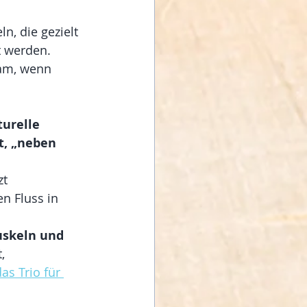
n, die gezielt 
t werden. 
am, wenn 
turelle 
t, „neben 
zt 
en Fluss in 
skeln und 
, 
as Trio für 