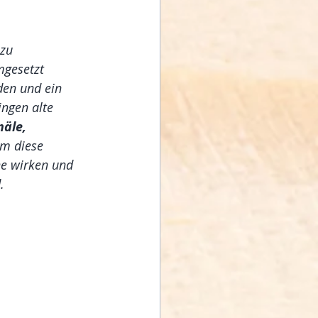
zu 
mgesetzt 
den und ein 
ingen alte 
äle, 
um diese 
ne wirken und 
.