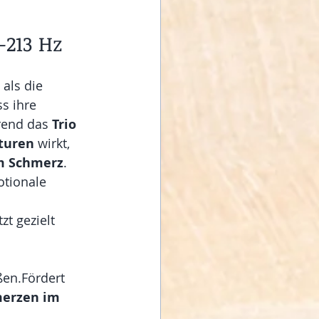
–213 Hz
 als die 
ss ihre 
end das 
Trio 
kturen
 wirkt, 
m Schmerz
. 
tionale 
t gezielt 
en.Fördert 
erzen im 