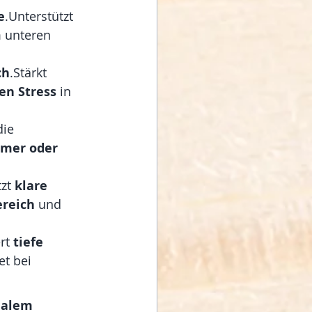
e
.Unterstützt 
 unteren 
ch
.Stärkt 
en Stress
 in 
die 
mer oder 
zt 
klare 
reich
 und 
rt 
tiefe 
t bei 
alem 