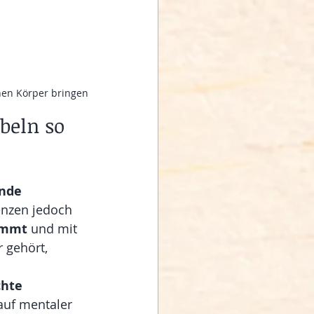
hen Körper bringen
beln so 
nde 
enzen jedoch 
timmt
 und mit 
 gehört, 
hte 
auf mentaler 