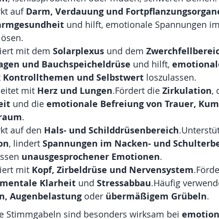
kt auf 
Darm, Verdauung und Fortpflanzungsorgan
armgesundheit
 und hilft, emotionale Spannungen im
lösen.
iert mit dem 
Solarplexus
 und dem 
Zwerchfellberei
agen und Bauchspeicheldrüse
 und hilft, 
emotional
 
Kontrollthemen und Selbstwert
 loszulassen.
eitet mit 
Herz und Lungen
.Fördert die 
Zirkulation
, 
it
 und die 
emotionale Befreiung von Trauer, Kum
traum
.
rkt auf den 
Hals- und Schilddrüsenbereich
.Unterstüt
on
, lindert 
Spannungen im Nacken- und Schulterbe
assen 
unausgesprochener Emotionen
.
iert mit 
Kopf, Zirbeldrüse und Nervensystem
.Förde
mentale Klarheit
 und 
Stressabbau
.Häufig verwende
n, Augenbelastung
 oder 
übermäßigem Grübeln
.
se Stimmgabeln sind besonders wirksam bei 
emotion