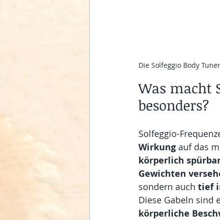
Die Solfeggio Body Tune
Was macht S
besonders?
Solfeggio-Frequenze
Wirkung
 auf das m
körperlich spürba
Gewichten verseh
sondern auch 
tief 
Diese Gabeln sind ei
körperliche Besc