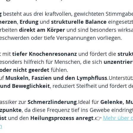
g
 besteht aus drei kraftvollen, gewichteten Stimmgabel
merzen
, 
Erdung
 und 
strukturelle Balance
 eingesetz
rbeiten 
direkt am Körper
 und sind besonders wirks
Beschwerden oder tiefe Verspannungen vorliegen.
t mit 
tiefer Knochenresonanz
 und fördert die 
struk
esonders hilfreich für Menschen, die sich 
unzentrier
oder nicht geerdet
 fühlen.
uf 
Muskeln, Faszien und den Lymphfluss
.Unterstüt
und Beweglichkeit
, reduziert Steifheit und fördert d
assiker zur 
Schmerzlinderung
.Ideal für 
Gelenke, Mu
rzpunkte
, da diese Frequenz tief ins Gewebe eindringt
öst
 und den 
Heilungsprozess anregt
.
👉 
Mehr über d
n