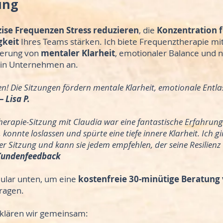
ung
zise Frequenzen Stress reduzieren
, die
Konzentration 
gkeit
Ihres Teams stärken. Ich biete Frequenztherapie mit
erung von
mentaler Klarheit
, emotionaler Balance und n
in Unternehmen an.
en! Die Sitzungen fördern mentale Klarheit, emotionale Entl
 Lisa P.
erapie-Sitzung mit Claudia war eine fantastische Erfahrung.
konnte loslassen und spürte eine tiefe innere Klarheit. Ich g
er Sitzung und kann sie jedem empfehlen, der seine Resilien
undenfeedback
ular unten, um eine
kostenfreie 30-minütige Beratung 
ragen.
 klären wir gemeinsam: