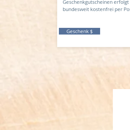
Geschenkgutscheinen erfolgt
bundesweit kostenfrei per Po
Geschenk $