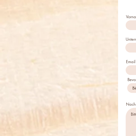
Vorn
Unte
Email
Bevo
Nachr