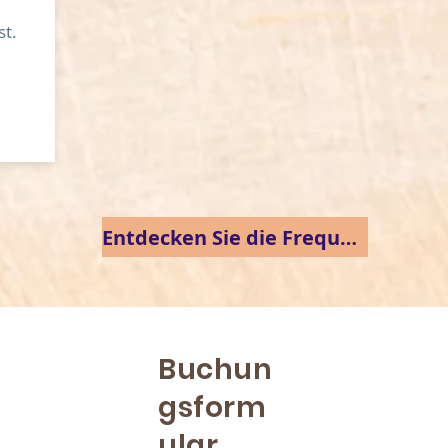
st.
Entdecken Sie die Frequenzen
Buchun
gsform
ular