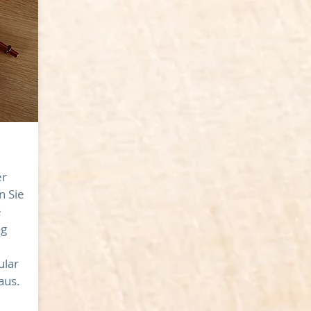
er
n Sie
e
ng
ular
aus.